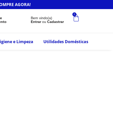
r.COMPRE AGORA!
0
de
Bem vindo(a)
ento
Entrar
ou
Cadastrar
igiene e Limpeza
Utilidades Domésticas