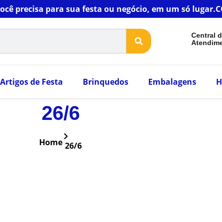
você precisa para sua festa ou negócio, em um só luga
Central 
Atendim
Artigos de Festa
Brinquedos
Embalagens
H
26/6
Home
26/6