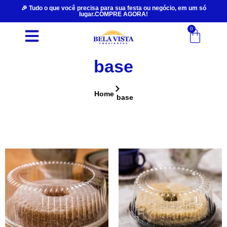
🎉 Tudo o que você precisa para sua festa ou negócio, em um só
lugar.COMPRE AGORA!
0
base
Home
base