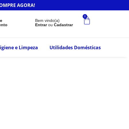
r.COMPRE AGORA!
0
de
Bem vindo(a)
ento
Entrar
ou
Cadastrar
igiene e Limpeza
Utilidades Domésticas