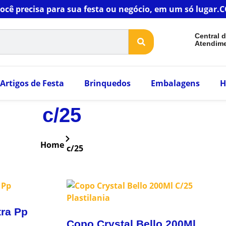
você precisa para sua festa ou negócio, em um só luga
Central 
Atendim
Artigos de Festa
Brinquedos
Embalagens
H
c/25
Home
c/25
tra Pp
Copo Crystal Bello 200Ml