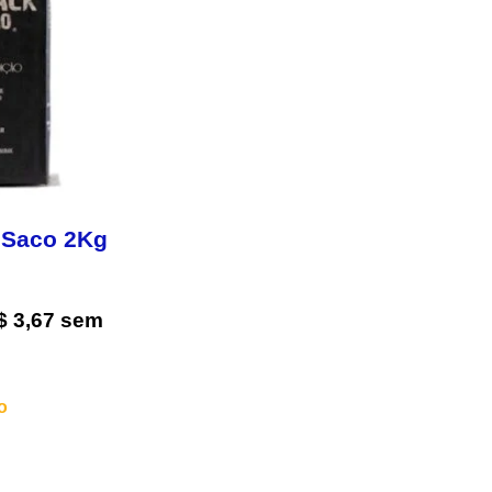
 Saco 2Kg
$
3,67
sem
s
o