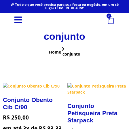
🎉 Tudo o que você precisa para sua festa ou negócio, em um só
lugar.COMPRE AGORA!
0
conjunto
Home
conjunto
Conjunto Obento
Conjunto
Cib C/90
Petisqueira Preta
R$
250,00
Starpack
em até 3x de
R$
83,33