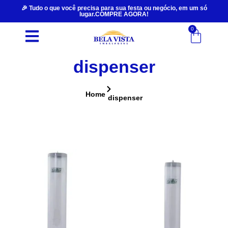
🎉 Tudo o que você precisa para sua festa ou negócio, em um só
lugar.COMPRE AGORA!
0
dispenser
Home
dispenser