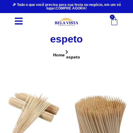
🎉 Tudo o que você precisa para sua festa ou negócio, em um só
lugar.COMPRE AGORA!
0
espeto
Home
espeto