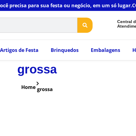
você precisa para sua festa ou negócio, em um só luga
Central 
Atendim
Artigos de Festa
Brinquedos
Embalagens
H
grossa
Home
grossa