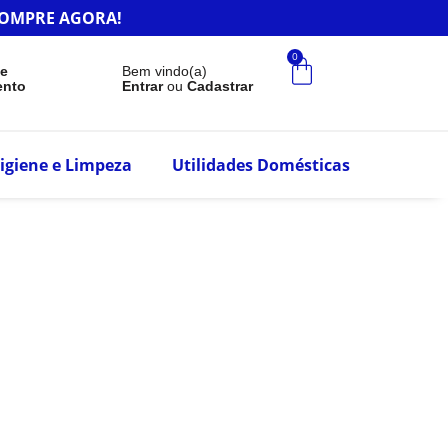
r.COMPRE AGORA!
0
de
Bem vindo(a)
ento
Entrar
ou
Cadastrar
igiene e Limpeza
Utilidades Domésticas