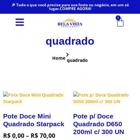
🎉 Tudo o que você precisa para sua festa ou negócio, em um só
lugar.COMPRE AGORA!
0
quadrado
Home
quadrado
Pote Doce Mini
Pote p/ Doce
Quadrado Starpack
Quadrado D650
200ml c/ 300 UN
R$
0,00
–
R$
70,00