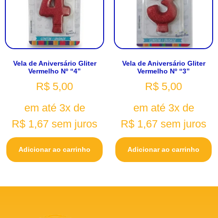
Vela de Aniversário Gliter
Vela de Aniversário Gliter
Vermelho Nº “4”
Vermelho Nº “3”
R$
5,00
R$
5,00
em até 3x de
em até 3x de
R$
1,67
sem juros
R$
1,67
sem juros
Adicionar ao carrinho
Adicionar ao carrinho