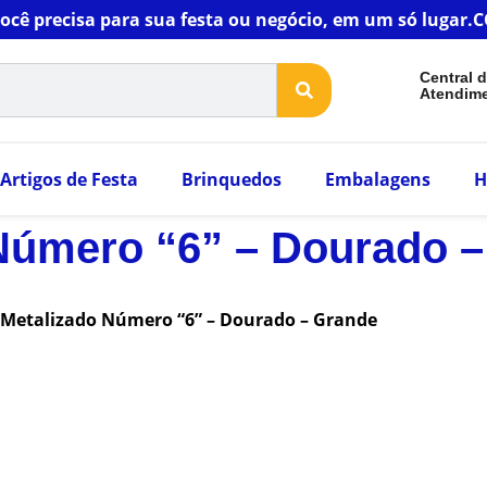
você precisa para sua festa ou negócio, em um só luga
Central 
Atendim
Artigos de Festa
Brinquedos
Embalagens
H
Número “6” – Dourado 
 Metalizado Número “6” – Dourado – Grande