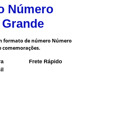
do Número
– Grande
em formato de número Número
s e comemorações.
ra
Frete Rápido
il