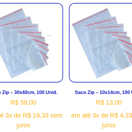
 Zip – 30x40cm, 100 Unid.
Saco Zip – 10x14cm, 100 
R$
58,00
R$
13,00
té 3x de
R$
19,33
sem
em até 3x de
R$
4,3
juros
juros