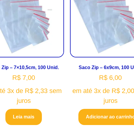
 Zip – 7×10,5cm, 100 Unid.
Saco Zip – 6x9cm, 100 U
R$
7,00
R$
6,00
té 3x de
R$
2,33
sem
em até 3x de
R$
2,0
juros
juros
Leia mais
Adicionar ao carrinh