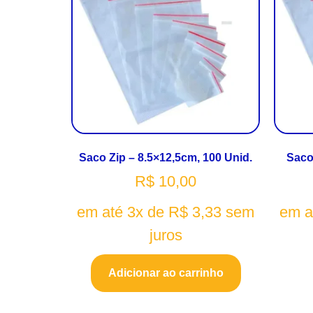
Saco Zip – 8.5×12,5cm, 100 Unid.
Saco
R$
10,00
em até 3x de
R$
3,33
sem
em a
juros
Adicionar ao carrinho