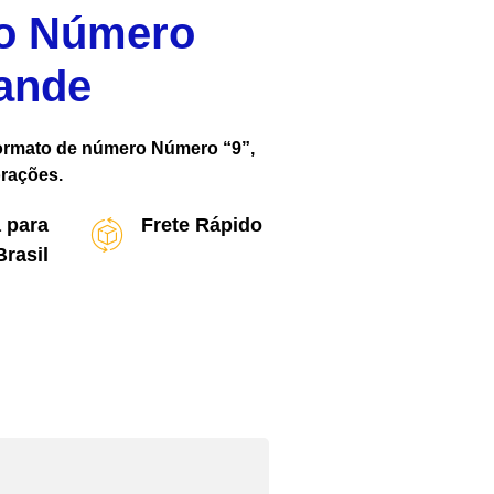
do Número
rande
ormato de número Número “9”,
orações.
 para
Frete Rápido
Brasil