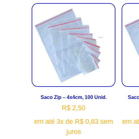
Saco Zip – 4x4cm, 100 Unid.
Saco
R$
2,50
em até 3x de
R$
0,83
sem
em a
juros