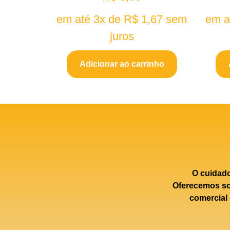
em até 3x de
R$
1,67
sem
em a
juros
Adicionar ao carrinho
O cuidad
Oferecemos sol
comercial 