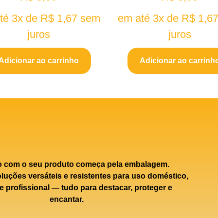
té 3x de
R$
1,67
sem
em até 3x de
R$
1,6
juros
juros
Adicionar ao carrinho
Adicionar ao carrinh
o com o seu produto começa pela embalagem.
uções versáteis e resistentes para uso doméstico,
e profissional — tudo para destacar, proteger e
encantar.