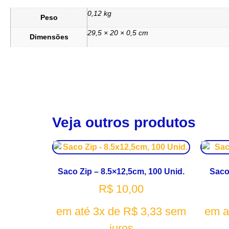
0,12 kg
Peso
29,5 × 20 × 0,5 cm
Dimensões
Veja outros produtos
Saco Zip – 8.5×12,5cm, 100 Unid.
Saco
R$
10,00
em até 3x de
R$
3,33
sem
em a
juros