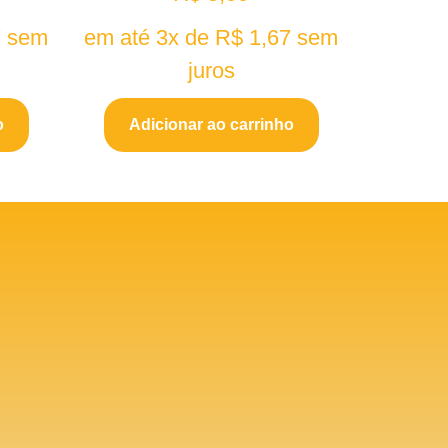
7
sem
em até 3x de
R$
1,67
sem
juros
o
Adicionar ao carrinho