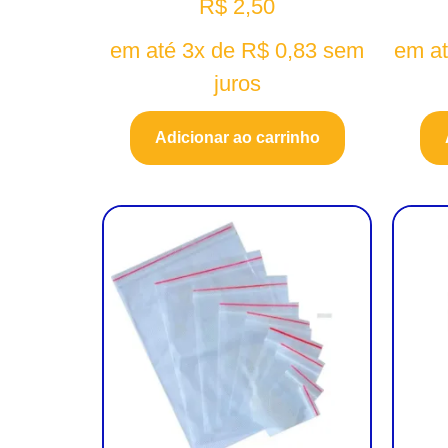
R$
2,50
em até 3x de
R$
0,83
sem
em a
juros
Adicionar ao carrinho