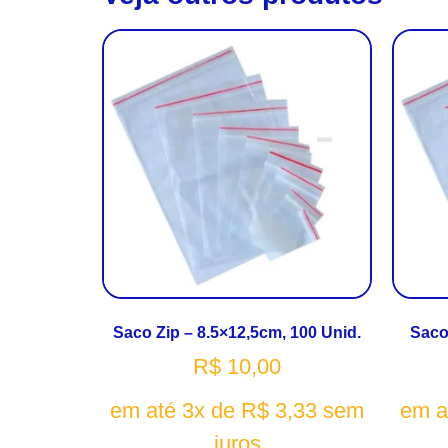
Saco Zip – 8.5×12,5cm, 100 Unid.
Saco
R$
10,00
em até 3x de
R$
3,33
sem
em a
juros