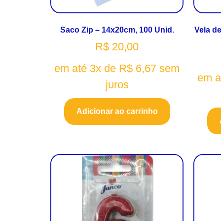
Saco Zip – 14x20cm, 100 Unid.
Vela de
R$
20,00
em até 3x de
R$
6,67
sem
em a
juros
Adicionar ao carrinho