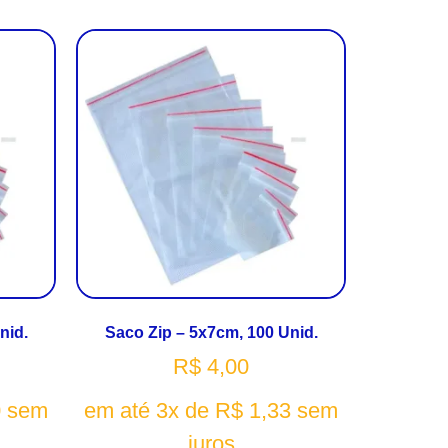
nid.
Saco Zip – 5x7cm, 100 Unid.
R$
4,00
0
sem
em até 3x de
R$
1,33
sem
juros