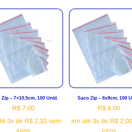
 Zip – 7×10,5cm, 100 Unid.
Saco Zip – 6x9cm, 100 U
R$
7,00
R$
6,00
té 3x de
R$
2,33
sem
em até 3x de
R$
2,0
juros
juros