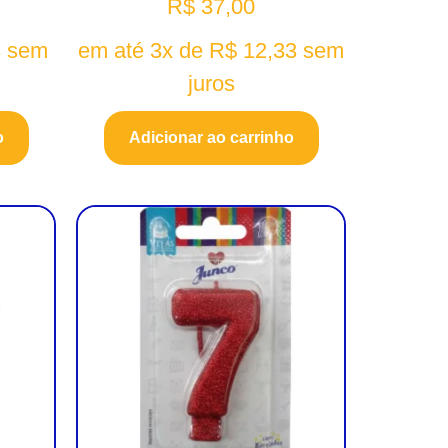
R$
37,00
3
sem
em até 3x de
R$
12,33
sem
juros
o
Adicionar ao carrinho