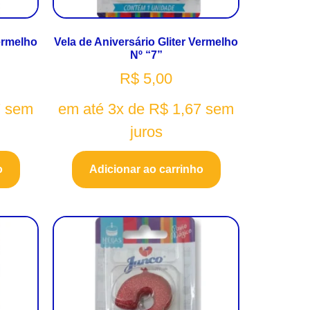
Vermelho
Vela de Aniversário Gliter Vermelho
Nº “7”
R$
5,00
7
sem
em até 3x de
R$
1,67
sem
juros
o
Adicionar ao carrinho