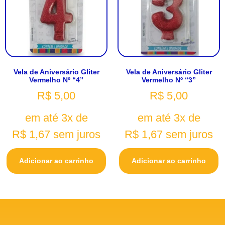
Vela de Aniversário Gliter
Vela de Aniversário Gliter
Vermelho Nº “4”
Vermelho Nº “3”
R$
5,00
R$
5,00
em até 3x de
em até 3x de
R$
1,67
sem juros
R$
1,67
sem juros
Adicionar ao carrinho
Adicionar ao carrinho