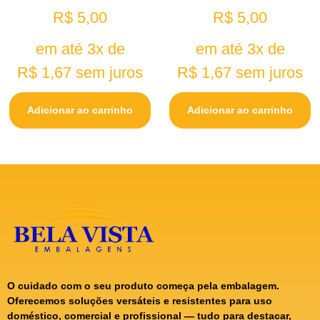
R$
5,00
R$
5,00
em até 3x de
em até 3x de
R$
1,67
sem juros
R$
1,67
sem juros
Adicionar ao carrinho
Adicionar ao carrinho
O cuidado com o seu produto começa pela embalagem.
Oferecemos soluções versáteis e resistentes para uso
doméstico, comercial e profissional — tudo para destacar,