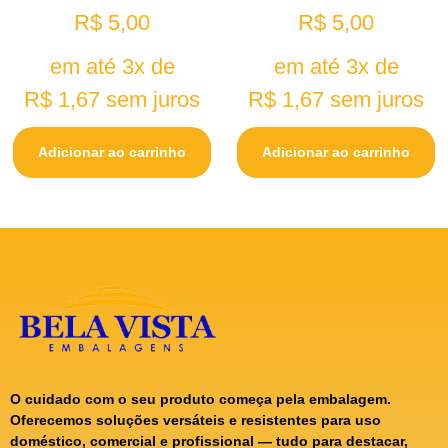
R$
5,00
R$
5,00
em até 3x de
em até 3x de
R$
1,67
sem juros
R$
1,67
sem juros
Adicionar ao carrinho
Adicionar ao carrinho
O cuidado com o seu produto começa pela embalagem.
Oferecemos soluções versáteis e resistentes para uso
doméstico, comercial e profissional — tudo para destacar,