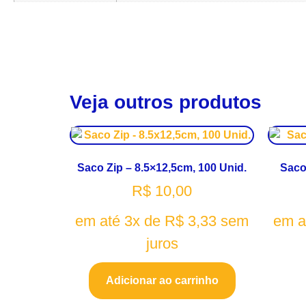
Veja outros produtos
Saco Zip – 8.5×12,5cm, 100 Unid.
Saco
R$
10,00
em até 3x de
R$
3,33
sem
em a
juros
Adicionar ao carrinho