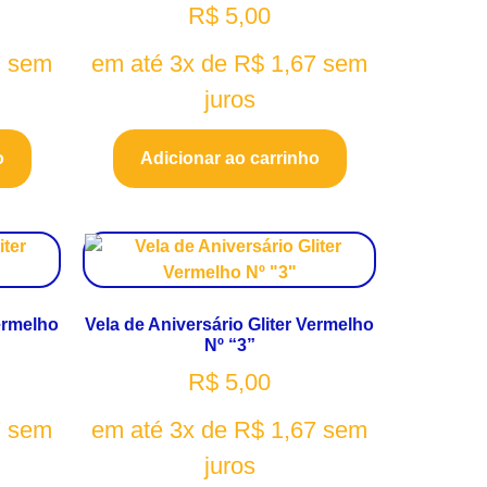
R$
5,00
7
sem
em até 3x de
R$
1,67
sem
juros
o
Adicionar ao carrinho
Vermelho
Vela de Aniversário Gliter Vermelho
Nº “3”
R$
5,00
7
sem
em até 3x de
R$
1,67
sem
juros