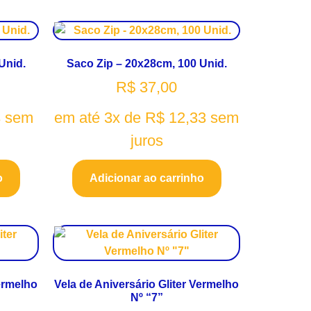
Unid.
Saco Zip – 20x28cm, 100 Unid.
R$
37,00
3
sem
em até 3x de
R$
12,33
sem
juros
o
Adicionar ao carrinho
Vermelho
Vela de Aniversário Gliter Vermelho
Nº “7”