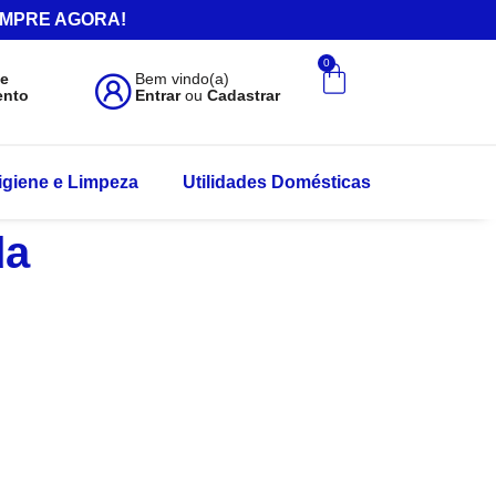
.COMPRE AGORA!
0
de
Bem vindo(a)
ento
Entrar
ou
Cadastrar
igiene e Limpeza
Utilidades Domésticas
da