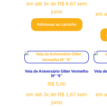
em até 3x de
R$
6,67
sem
juros
em a
Adicionar ao carrinho
Vela de Aniversário Gliter Vermelho
Vela de
Nº “6”
R$
5,00
em até 3x de
R$
1,67
sem
em a
juros