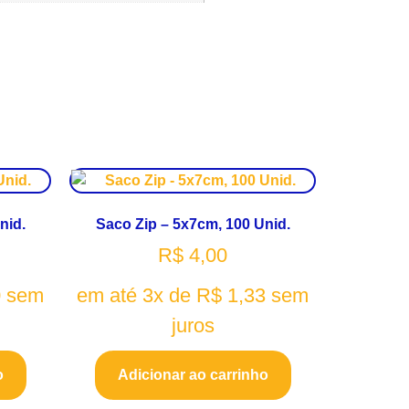
nid.
Saco Zip – 5x7cm, 100 Unid.
R$
4,00
0
sem
em até 3x de
R$
1,33
sem
juros
o
Adicionar ao carrinho