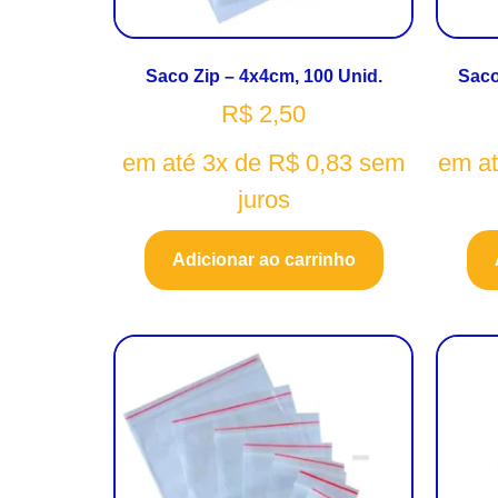
Saco Zip – 4x4cm, 100 Unid.
Saco
R$
2,50
em até 3x de
R$
0,83
sem
em a
juros
Adicionar ao carrinho