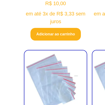
R$
10,00
em até 3x de
R$
3,33
sem
em a
juros
Adicionar ao carrinho