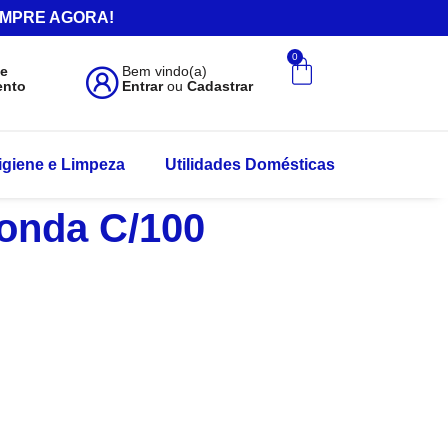
.COMPRE AGORA!
0
de
Bem vindo(a)
ento
Entrar
ou
Cadastrar
igiene e Limpeza
Utilidades Domésticas
donda C/100