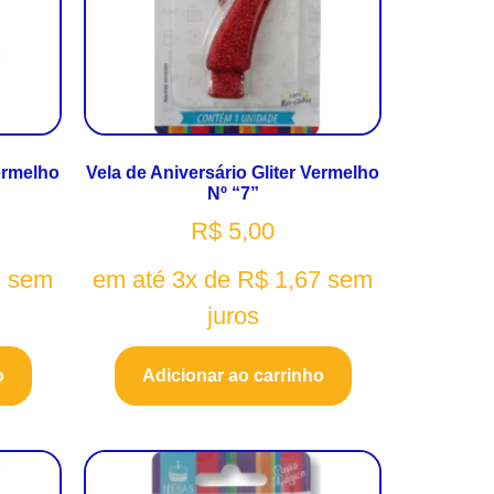
Vermelho
Vela de Aniversário Gliter Vermelho
Nº “7”
R$
5,00
7
sem
em até 3x de
R$
1,67
sem
juros
o
Adicionar ao carrinho