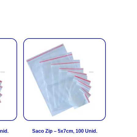
nid.
Saco Zip – 5x7cm, 100 Unid.