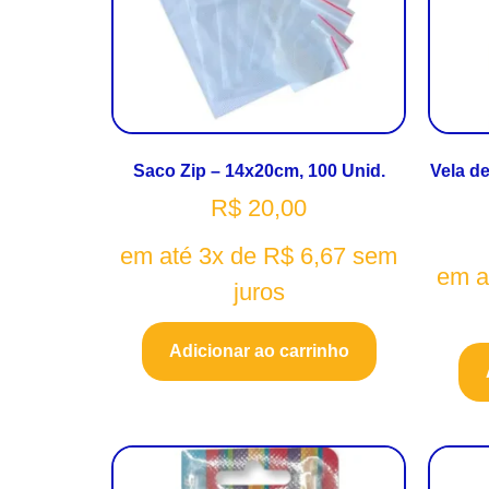
Saco Zip – 14x20cm, 100 Unid.
Vela de
R$
20,00
em até 3x de
R$
6,67
sem
em a
juros
Adicionar ao carrinho