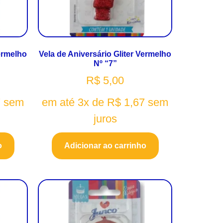
Vermelho
Vela de Aniversário Gliter Vermelho
Nº “7”
R$
5,00
7
sem
em até 3x de
R$
1,67
sem
juros
o
Adicionar ao carrinho