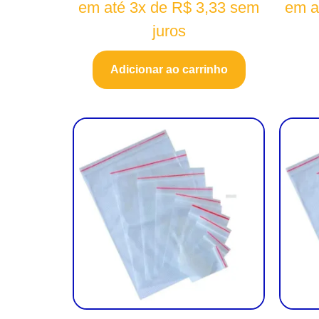
em até 3x de
R$
3,33
sem
em a
juros
Adicionar ao carrinho