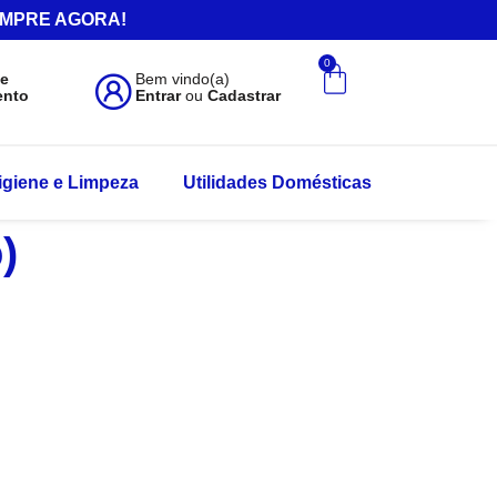
.COMPRE AGORA!
0
de
Bem vindo(a)
ento
Entrar
ou
Cadastrar
igiene e Limpeza
Utilidades Domésticas
)