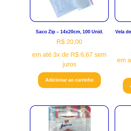
Saco Zip – 14x20cm, 100 Unid.
Vela de
R$
20,00
em até 3x de
R$
6,67
sem
em a
juros
Adicionar ao carrinho