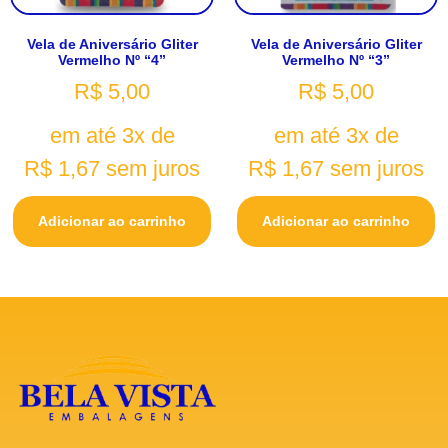
Vela de Aniversário Gliter
Vela de Aniversário Gliter
Vermelho Nº “4”
Vermelho Nº “3”
R$
5,00
R$
5,00
em até 3x de
em até 3x de
R$
1,67
sem juros
R$
1,67
sem juros
Adicionar ao carrinho
Adicionar ao carrinho