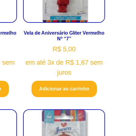
Vermelho
Vela de Aniversário Gliter Vermelho
Nº “7”
R$
5,00
7
sem
em até 3x de
R$
1,67
sem
juros
o
Adicionar ao carrinho