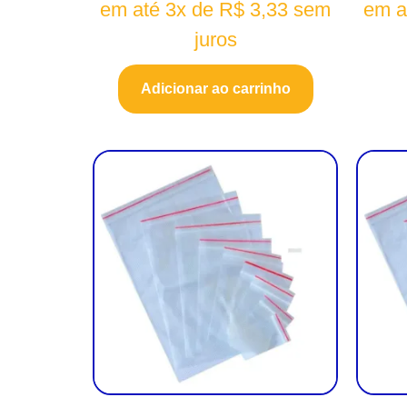
em até 3x de
R$
3,33
sem
em a
juros
Adicionar ao carrinho