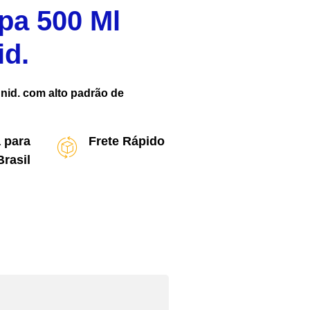
pa 500 Ml
id.
Unid. com alto padrão de
 para
Frete Rápido
Brasil