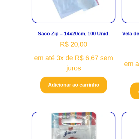
Saco Zip – 14x20cm, 100 Unid.
Vela de
R$
20,00
em até 3x de
R$
6,67
sem
em a
juros
Adicionar ao carrinho