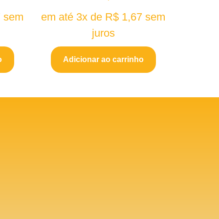
7
sem
em até 3x de
R$
1,67
sem
juros
o
Adicionar ao carrinho