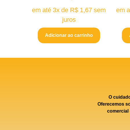
em até 3x de
R$
1,67
sem
em a
juros
Adicionar ao carrinho
O cuidad
Oferecemos sol
comercial 