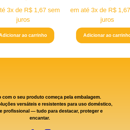
té 3x de
R$
1,67
sem
em até 3x de
R$
1,6
juros
juros
Adicionar ao carrinho
Adicionar ao carrinh
o com o seu produto começa pela embalagem.
uções versáteis e resistentes para uso doméstico,
e profissional — tudo para destacar, proteger e
encantar.