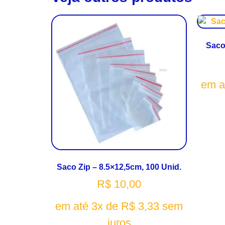
Saco
em a
Saco Zip – 8.5×12,5cm, 100 Unid.
R$
10,00
em até 3x de
R$
3,33
sem
juros