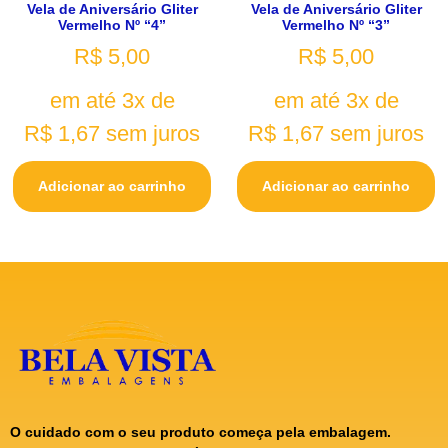
Vela de Aniversário Gliter
Vela de Aniversário Gliter
Vermelho Nº “4”
Vermelho Nº “3”
R$
5,00
R$
5,00
em até 3x de
em até 3x de
R$
1,67
sem juros
R$
1,67
sem juros
Adicionar ao carrinho
Adicionar ao carrinho
O cuidado com o seu produto começa pela embalagem.