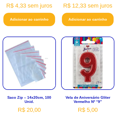
R$
4,33
sem juros
R$
12,33
sem juros
Adicionar ao carrinho
Adicionar ao carrinho
Saco Zip – 14x20cm, 100
Vela de Aniversário Gliter
Unid.
Vermelho Nº “9”
R$
20,00
R$
5,00