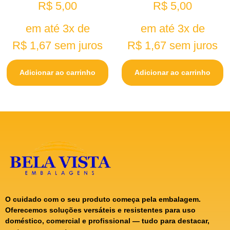
R$
5,00
R$
5,00
em até 3x de
em até 3x de
R$
1,67
sem juros
R$
1,67
sem juros
Adicionar ao carrinho
Adicionar ao carrinho
O cuidado com o seu produto começa pela embalagem.
Oferecemos soluções versáteis e resistentes para uso
doméstico, comercial e profissional — tudo para destacar,