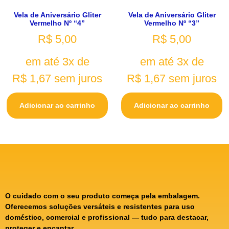
Vela de Aniversário Gliter
Vela de Aniversário Gliter
Vermelho Nº “4”
Vermelho Nº “3”
R$
5,00
R$
5,00
em até 3x de
em até 3x de
R$
1,67
sem juros
R$
1,67
sem juros
Adicionar ao carrinho
Adicionar ao carrinho
O cuidado com o seu produto começa pela embalagem.
Oferecemos soluções versáteis e resistentes para uso
doméstico, comercial e profissional — tudo para destacar,
proteger e encantar.