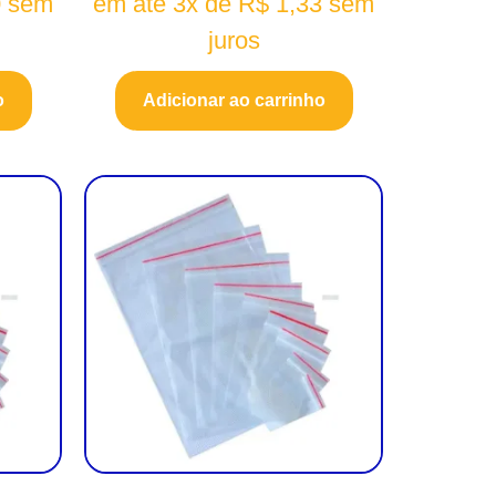
0
sem
em até 3x de
R$
1,33
sem
juros
o
Adicionar ao carrinho