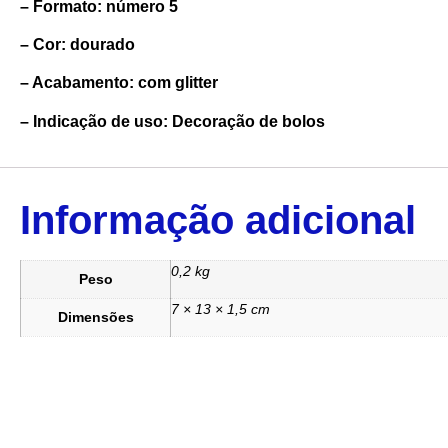
– Formato: número 5
– Cor: dourado
– Acabamento: com glitter
– Indicação de uso: Decoração de bolos
Informação adicional
0,2 kg
Peso
7 × 13 × 1,5 cm
Dimensões