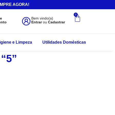
.COMPRE AGORA!
0
de
Bem vindo(a)
ento
Entrar
ou
Cadastrar
igiene e Limpeza
Utilidades Domésticas
 “5”