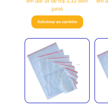
em até 3x de
R$
3,33
sem
em a
juros
Adicionar ao carrinho