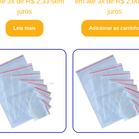
té 3x de
R$
2,33
sem
em até 3x de
R$
2,0
juros
juros
Leia mais
Adicionar ao carrinh