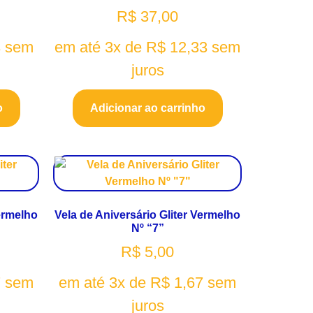
R$
37,00
3
sem
em até 3x de
R$
12,33
sem
juros
o
Adicionar ao carrinho
Vermelho
Vela de Aniversário Gliter Vermelho
Nº “7”
R$
5,00
7
sem
em até 3x de
R$
1,67
sem
juros