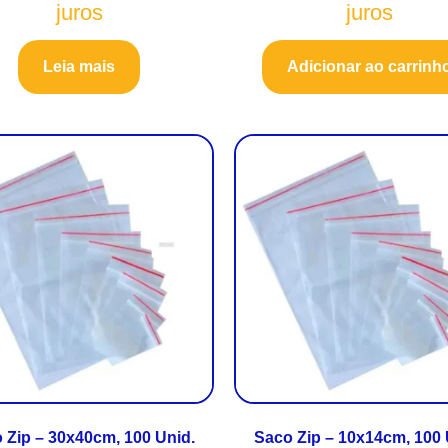
juros
juros
Leia mais
Adicionar ao carrinh
 Zip – 30x40cm, 100 Unid.
Saco Zip – 10x14cm, 100 