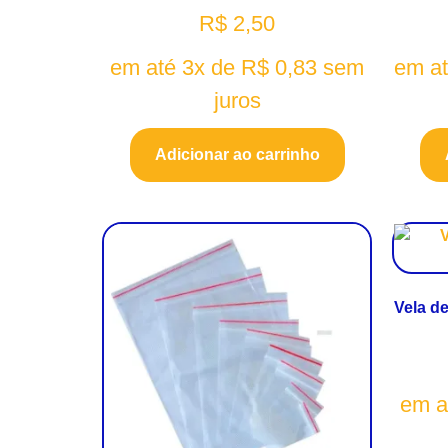
R$
2,50
em até 3x de
R$
0,83
sem
em a
juros
Adicionar ao carrinho
Vela de
em a