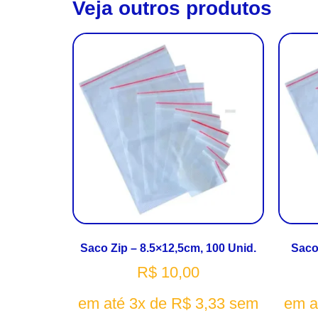
Veja outros produtos
Saco Zip – 8.5×12,5cm, 100 Unid.
Saco
R$
10,00
em até 3x de
R$
3,33
sem
em a