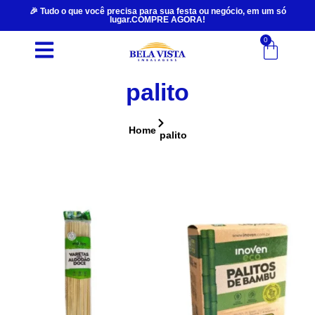
🎉 Tudo o que você precisa para sua festa ou negócio, em um só
lugar.COMPRE AGORA!
0
palito
Home
palito